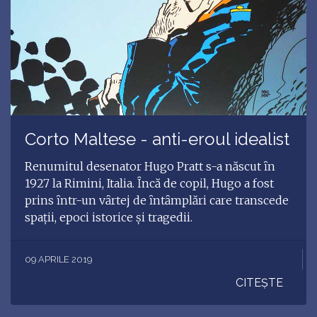
Corto Maltese - anti-eroul idealist
Renumitul desenator Hugo Pratt s-a născut ȋn
1927 la Rimini, Italia. Ȋncă de copil, Hugo a fost
prins ȋntr-un vȃrtej de ȋntȃmplări care transcede
spaţii, epoci istorice și tragedii.
09 APRILE 2019
CITEȘTE