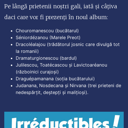
Pe lângă prietenii noștri gali, iată și câțiva
daci care vor fi prezenți în noul album:
Chouromanescou (bucătarul)
Séniordézanou (Marele Preot)
Dracoléalajou (trădătorul josnic care divulgă tot
la romanii)
Dramaturgionescou (bardul)
Julilescou, Toatécascou și Lavictoaréanou
(războinici curajoși)
Draguépamanana (soția bucătarului)
Judanana, Nosdecana și Nirvana (trei prieteni de
nedespărțit, deștepți și malițioși).