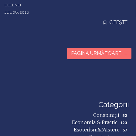
DECENEI
JUL 08, 2016
CITEȘTE
PAGINA URMĂTOARE →
Categorii
Conspirații
52
Economia & Practic
123
Esoterism&Mistere
57