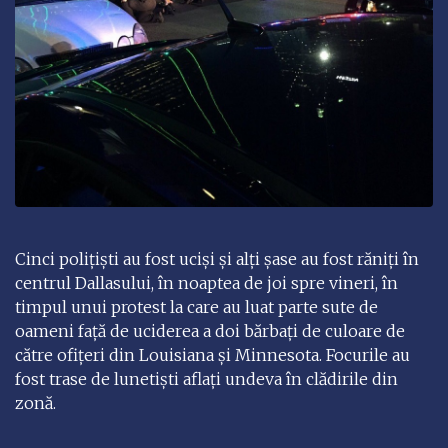
Cinci poliţişti au fost ucişi şi alţi șase au fost răniţi în
centrul Dallasului, în noaptea de joi spre vineri, în
timpul unui protest la care au luat parte sute de
oameni faţă de uciderea a doi bărbaţi de culoare de
către ofiţeri din Louisiana şi Minnesota. Focurile au
fost trase de lunetiști aflați undeva în clădirile din
zonă.