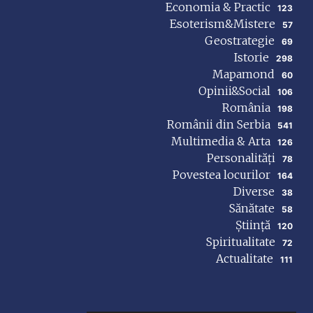
Economia & Practic
123
Esoterism&Mistere
57
Geostrategie
69
Istorie
298
Mapamond
60
Opinii&Social
106
România
198
Românii din Serbia
541
Multimedia & Arta
126
Personalități
78
Povestea locurilor
164
Diverse
38
Sănătate
58
Știință
120
Spiritualitate
72
Actualitate
111