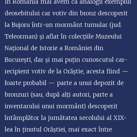
În România mai avem ca analogii exemplul
deosebitului car votiv din bronz descoperit
la Bujoru într-un mormânt tumular (jud.
Teleorman) și aflat în colecțiile Muzeului
Național de Istorie a României din
București, dar și mai puțin cunoscutul car-
recipient votiv de la Orăștie, acesta fiind —
foarte probabil — parte a unui depozit de
bronzuri (sau, după alți autori, parte a
inventarului unui mormânt) descoperit
întâmplător la jumătatea secolului al XIX-
lea în ținutul Orăștiei, mai exact între