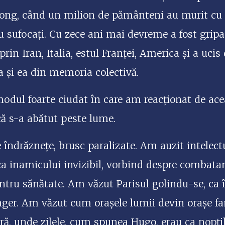
ong, când un milion de pământeni au murit cu 
sufocați. Cu zece ani mai devreme a fost gripa a
prin Iran, Italia, estul Franței, America și a uci
a și ea din memoria colectivă.
modul foarte ciudat în care am reacționat de ac
că s-a abătut peste lume.
drăznețe, brusc paralizate. Am auzit intelectual
ca inamicului invizibil, vorbind despre combatan
pentru sănătate. Am văzut Parisul golindu-se, ca 
nger. Am văzut cum orașele lumii devin orașe fa
ară, unde zilele, cum spunea Hugo, erau ca nopți