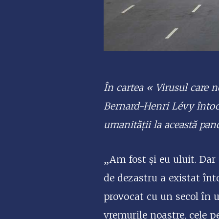
În cartea « Virusul care n
Bernard-Henri Lévy întocm
umanității la această pand
„Am fost și eu uluit. Dar
de dezastru a existat înt
provocat cu un secol în
vremurile noastre, cele 