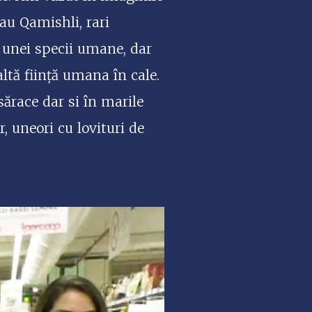
sau Qamishli, rari
a unei specii umane, dar
altă ființă umana în cale.
 sărace dar si în marile
, uneori cu lovituri de