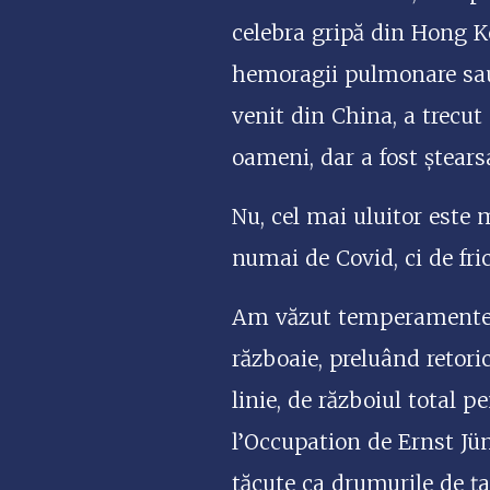
celebra gripă din Hong K
hemoragii pulmonare sau 
venit din China, a trecut 
oameni, dar a fost ștears
Nu, cel mai uluitor este 
numai de Covid, ci de fri
Am văzut temperamente în
războaie, preluând retori
linie, de războiul total 
l’Occupation de Ernst Jü
tăcute ca drumurile de ț