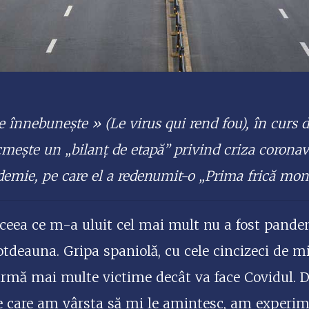
e înnebunește » (Le virus qui rend fou), în curs de
ește un „bilanț de etapă” privind criza coronavi
emie, pe care el a redenumit-o „Prima frică mondi
 ceea ce m-a uluit cel mai mult nu a fost pande
otdeauna. Gripa spaniolă, cu cele cincizeci de mi
 urmă mai multe victime decât va face Covidul.
pe care am vârsta să mi le amintesc, am exper