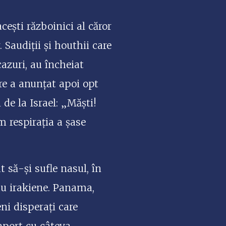
ești războinici al căror
Saudiții și houthii care
azuri, au încheiat
re a anunțat apoi opt
 de la Israel: „Măști!
m respirația a șase
t să-și sufle nasul, în
sau irakiene. Panama,
ni disperați care