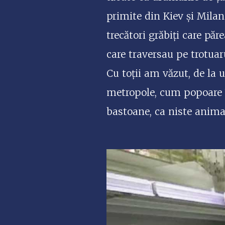
primite din Kiev și Milan
trecători grăbiți care pă
care traversau pe trotuar
Cu toții am văzut, de la u
metropole, cum popoare în
bastoane, ca niste animal