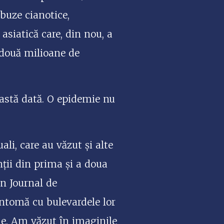
buze cianotice,
siatică care, din nou, a
s două milioane de
eastă dată. O epidemie nu
i, care au văzut și alte
ții din prima și a doua
în Journal de
ntomă cu bulevardele lor
le. Am văzut în imaginile