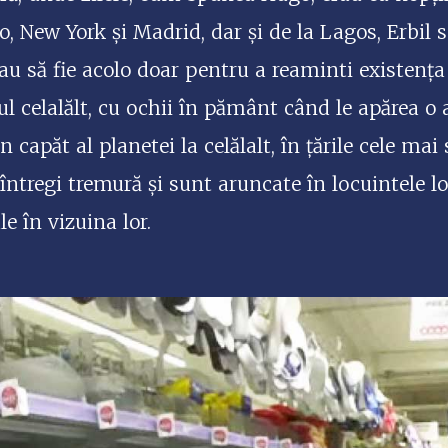
o, New York și Madrid, dar și de la Lagos, Erbil 
reau să fie acolo doar pentru a reaminti existenț
ul celalălt, cu ochii în pământ când le apărea o 
n capăt al planetei la celălalt, în țările cele mai
tregi tremură și sunt aruncate în locuintele lor
e în vizuina lor.