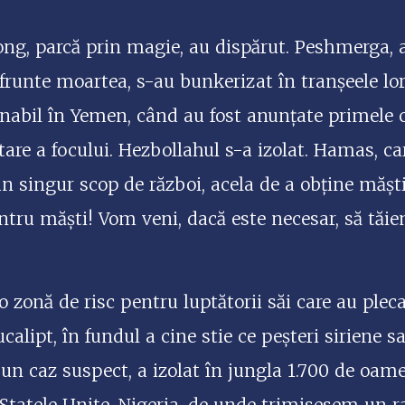
ng, parcă prin magie, au dispărut. Peshmerga, ac
runte moartea, s-au bunkerizat în tranșeele lor. 
nabil în Yemen, când au fost anunțate primele c
are a focului. Hezbollahul s-a izolat. Hamas, ca
un singur scop de război, acela de a obține măști
tru măști! Vom veni, dacă este necesar, să tăie
 zonă de risc pentru luptătorii săi care au pleca
calipt, în fundul a cine stie ce peșteri siriene 
 un caz suspect, a izolat în jungla 1.700 de oame