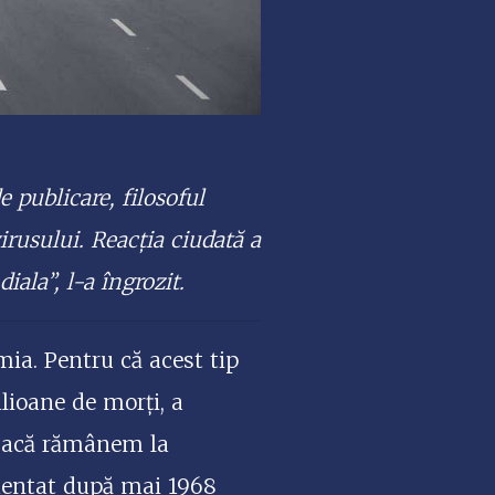
 publicare, filosoful
rusului. Reacția ciudată a
ala”, l-a îngrozit.
mia. Pentru că acest tip
lioane de morți, a
 Dacă rămânem la
imentat după mai 1968