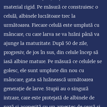
material rigid. Pe măsură ce construiesc o
celulă, albinele lucrătoare trec la
următoarea. Fiecare celulă este umplută cu
mâncare, cu care larva se va hrăni până va
ajunge la maturitate. După 50 de zile,
progresiv, de jos în sus, din celule încep să
iasă albine mature. Pe măsură ce celulele se
golesc, ele sunt umplute din nou cu
mâncare, gata să hrănească următoarea
generație de larve. Stupii au o singură
intrare, care este protejată de albinele de
pază și acoperită cu un amestec de ceară și