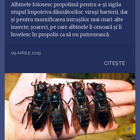
Albinele folosesc propolisul pentru a-şi sigila
stupul împotriva dăunătorilor: viruşi bacterii, dar
şi pentru mumificarea intruşilor mai mari: alte
insecte, şoareci, pe care albinele îi omoară şi îi
învelesc în propolis ca să nu putrezească.
09 APRILE 2019
CITEȘTE