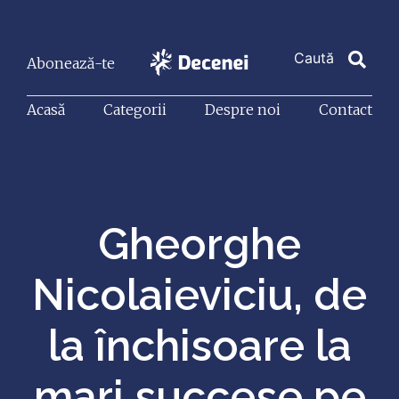
Abonează-te
Acasă
Categorii
Despre noi
Contact
Gheorghe
Nicolaieviciu, de
la închisoare la
mari succese pe