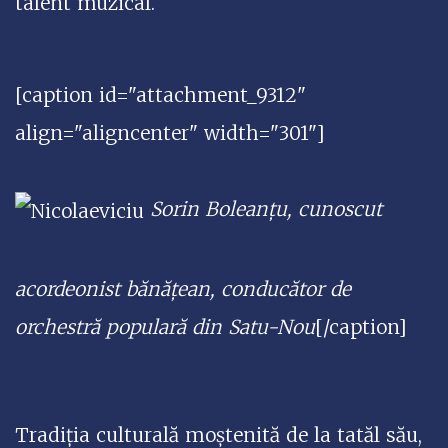
talent muzical.
[caption id="attachment_9312"
align="aligncenter" width="301"]
Sorin Boleanțu, cunoscut
acordeonist bănățean, conducător de
orchestră populară din Satu-Nou
[/caption]
Tradiția culturală moștenită de la tatăl său,