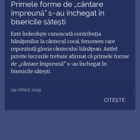
Primele forme de „cântare
împreună” s−au închegat în
bisericile săteşti
Este îndeobşte cunoscută contribuţia
bănăţenilor la cântecul coral, fenomen care
reprezintă gloria cântecului bănăţean. Astfel
privite lucrurile trebuie afirmat că primele forme
de „cântare împreună” s−au închegat în
bisericile săteşti.
09 APRILE 2019
CITEȘTE