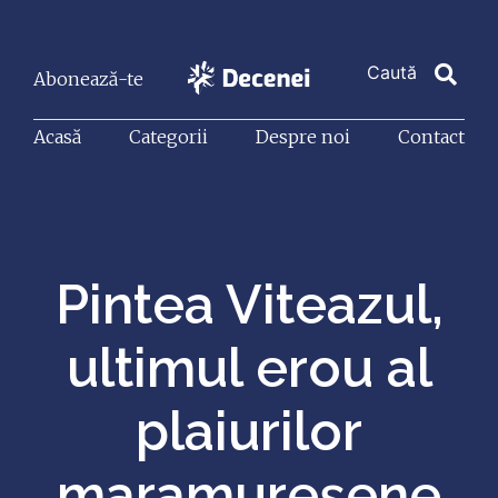
Abonează-te
Acasă
Categorii
Despre noi
Contact
Pintea Viteazul,
ultimul erou al
plaiurilor
maramureșene