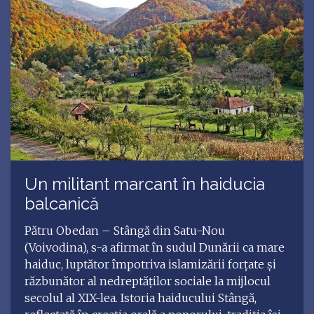
Un militant marcant în haiducia
balcanică
Pătru Obedan – Stângă din Satu-Nou
(Voivodina), s-a afirmat în sudul Dunării ca mare
haiduc, luptător împotriva islamizării forţate şi
răzbunător al nedreptăţilor sociale la mijlocul
secolul al XIX-lea. Istoria haiducului Stângă,