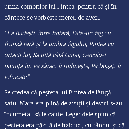
urma comorilor lui Pintea, pentru că și în
cântece se vorbește mereu de averi.
“La Budești, între hotară, Este-un fag cu
frunză rară Și la umbra fagului, Pintea cu
ortacii lui; Sa uită câtă Gutai, C-acolo-i
pivnița lui Pa săraci îi miluiește, Pă bogați îi
jefuiește”
Se credea că peștera lui Pintea de lângă
satul Mara era plină de avuții și destui s-au
încumetat să le caute. Legendele spun că
peștera era păzită de haiduci, cu rândul și că