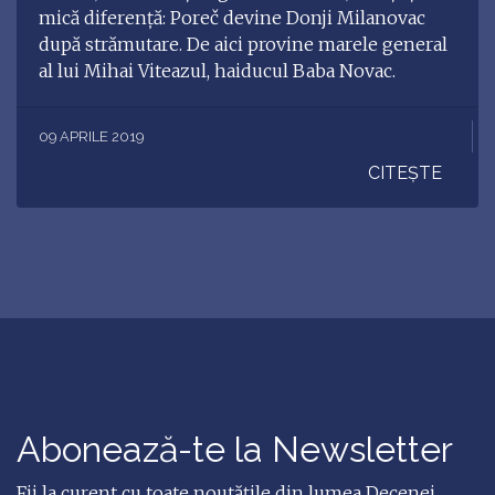
mică diferență: Poreč devine Donji Milanovac
după strămutare. De aici provine marele general
al lui Mihai Viteazul, haiducul Baba Novac.
09 APRILE 2019
CITEȘTE
Abonează-te la Newsletter
Fii la curent cu toate noutățile din lumea Decenei,