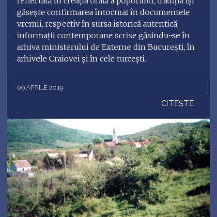
reflectată în creaţia orală a poporului, tradiţia îşi
găseşte confirmarea întocmai în documentele
vremii, respectiv în sursa istorică autentică,
informaţii contemporane scrise găsindu-se în
arhiva ministerului de Externe din Bucureşti, în
arhivele Craiovei şi în cele turceşti.
09 APRILE 2019
CITEȘTE