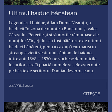
Ultimul haiduc bănăţean
Legendarul haiduc, Adam Duma Neamţu, a
haiducit în zona de munte a Banatului şi valea
Căraşului. Petecile şi strâmtorile rămuroase ale
munţilor Vârşeţului, au fost bătătorite de ultimii
haiduci bănăţeni, pentru ca după curmarea în
ştreang a vieţii vestitului căpitan de haiduci,
între anii 1868 – 1870, ne vorbesc denumirile
locurilor care îi poartă numele şi cele aşternute
pe hârtie de scriitorul Damian Izverniceanu.
09 APRILE 2019
CITEȘTE