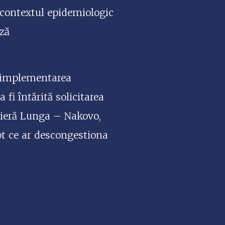
 contextul epidemiologic
ază
în implementarea
 fi întărită solicitarea
ntieră Lunga – Nakovo,
pt ce ar descongestiona