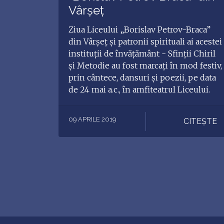
Vârșeț
Ziua Liceului „Borislav Petrov-Braca”
din Vârşeţ şi patronii spirituali ai acestei
instituții de învățământ - Sfinții Chiril
și Metodie au fost marcați în mod festiv,
prin cântece, dansuri și poezii, pe data
de 24 mai a.c., în amfiteatrul Liceului.
09 APRILE 2019
CITEȘTE