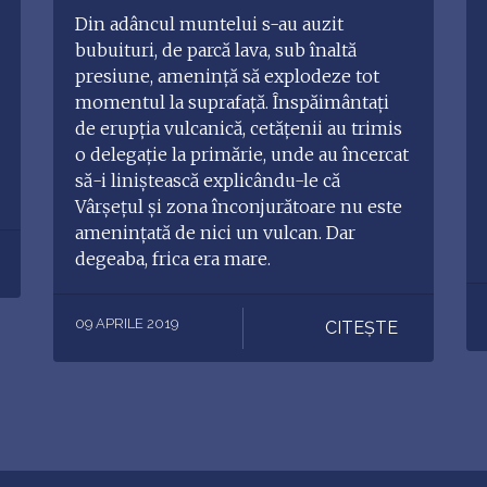
Din adâncul muntelui s-au auzit
bubuituri, de parcă lava, sub înaltă
presiune, amenință să explodeze tot
momentul la suprafață. Înspăimântați
de erupția vulcanică, cetățenii au trimis
o delegație la primărie, unde au încercat
să-i liniștească explicându-le că
Vârșețul și zona înconjurătoare nu este
amenințată de nici un vulcan. Dar
degeaba, frica era mare.
09 APRILE 2019
CITEȘTE