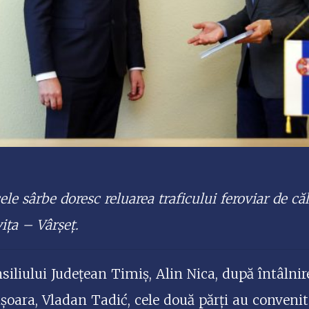
ele sârbe doresc reluarea traficului feroviar de că
ița – Vârșeț.
nsiliului Județean Timiș, Alin Nica, după întâlni
ișoara, Vladan Tadić, cele două părți au convenit