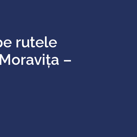
pe rutele
 Moravița –