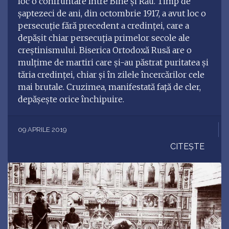
loc o confruntare între Bine și Rău. Timp de
șaptezeci de ani, din octombrie 1917, a avut loc o
persecuție fără precedent a credinței, care a
depășit chiar persecuția primelor secole ale
creștinismului. Biserica Ortodoxă Rusă are o
mulțime de martiri care și-au păstrat puritatea și
tăria credinței, chiar și în zilele încercărilor cele
mai brutale. Cruzimea, manifestată față de cler,
depășește orice închipuire.
09 APRILE 2019
CITEȘTE