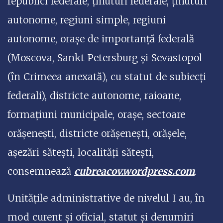
republici federale, ținuturi federale, ținuturi
autonome, regiuni simple, regiuni
autonome, orașe de importanță federală
(Moscova, Sankt Petersburg și Sevastopol
(în Crimeea anexată), cu statut de subiecți
federali), districte autonome, raioane,
formațiuni municipale, orașe, sectoare
orășenești, districte orășenești, orășele,
așezări sătești, localități sătești,
consemnează
cubreacov.wordpress.com
.
Unitățile administrative de nivelul I au, în
mod curent și oficial, statut și denumiri