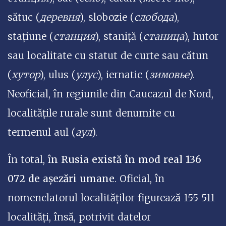
sătuc (
деревня
), slobozie (
слобода
),
stațiune (
станция
), staniță (
станица
), hutor
sau localitate cu statut de curte sau cătun
(
хутор
), ulus (
улус
), iernatic (
зимовье
).
Neoficial, în regiunile din Caucazul de Nord,
localitățile rurale sunt denumite cu
termenul aul (
аул
).
În total, î
n Rusia există în mod real 136
072 de așezări umane
. Oficial, în
nomenclatorul localităților figurează 155 511
localități, însă, potrivit datelor