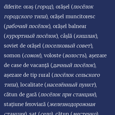
diferite: oraș (
город
), orășel (
посёлок
городского типа
), orășel muncitoresc
(
рабочий посёлок
), orășel balnear
(
курортный посёлок
), câșlă (
кишлак
),
soviet de orășel (
поселковый совет
),
somon (
сомон
), voloste (
волость
), așezare
de case de vacanță (
дачный посёлок
),
așezare de tip rural (
посёлок сельского
типа
), localitate (
населённый пункт
),
cătun de gară (
посёлок при станции
),
stațiune feroviară (
железнодорожная
станция
), sat (
село
), cătun (
местечко
),