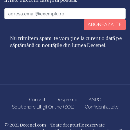
livrate direct în căsuța ta poștală.
ABONEAZĂ-TE
Nu trimitem spam, te vom ține la curent o dată pe
săptămână cu noutățile din lumea Decenei.
Contact
Despre noi
ANPC
Soluționare Litigii Online (SOL)
Confidențialitate
© 2021
Decenei.com
- Toate drepturile rezervate.