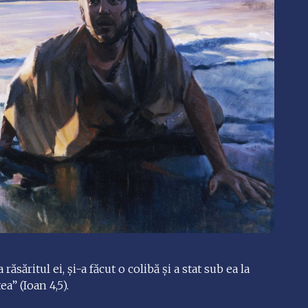
 răsăritul ei, şi-a făcut o colibă şi a stat sub ea la
a” (Ioan 4,5).