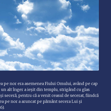
şedea pe nor era asemenea Fiului Omului, având pe cap
 un alt înger a ieşit din templu, strigând cu glas
i seceră, pentru că a venit ceasul de secerat, fiindcă
dea pe nor a aruncat pe pământ secera Lui şi
6).