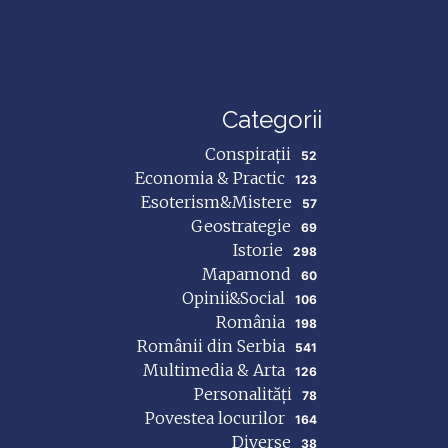
Categorii
Conspirații
52
Economia & Practic
123
Esoterism&Mistere
57
Geostrategie
69
Istorie
298
Mapamond
60
Opinii&Social
106
România
198
Românii din Serbia
541
Multimedia & Arta
126
Personalități
78
Povestea locurilor
164
Diverse
38