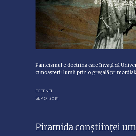
Panteismul e doctrina care învaţă că Univ
cunoaşterii lumii prin o greşală primordia
DECENEI
SEP 13, 2019
Piramida conștiinței u