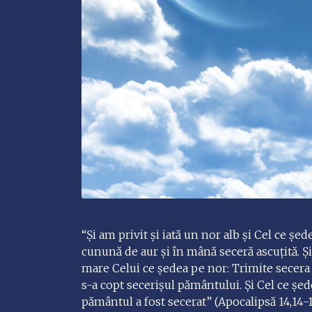
“Şi am privit şi iată un nor alb şi Cel ce 
cunună de aur şi în mână seceră ascuţită. Şi
mare Celui ce şedea pe nor: Trimite secera ş
s-a copt secerişul pământului. Şi Cel ce şe
pământul a fost secerat” (Apocalipsă 14,14-1