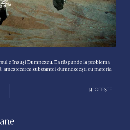
ersul e însuşi Dumnezeu. Ea răspunde la problema
lă: amestecarea substanţei dumnezeeşti cu materia.
CITEȘTE
mane