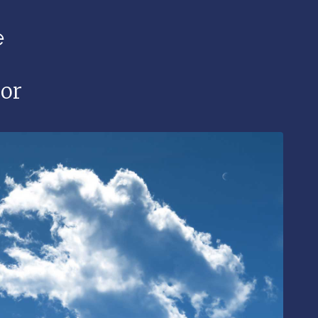
e
nor